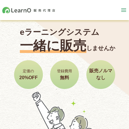
eラーニングシステム
一緒に販売
しませんか
販売ノルマ
定価の
登録費用
20%OFF
無料
なし